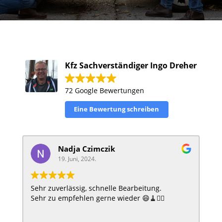
Kfz Sachverständiger Ingo Dreher
72 Google Bewertungen
Eine Bewertung schreiben
Nadja Czimczik
19. Juni, 2024.
Sehr zuverlässig, schnelle Bearbeitung.
Seh
Sehr zu empfehlen gerne wieder 😄🧹🧙‍♀️
w